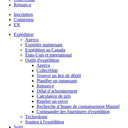
Retours-e
Inscription
Connexion
EN
Expédition
Aperçu
Expédier maintenant
Expédition au Canada
États-Unis et international
Outils d'expédition
Aperçu
CollectShip
Trouver un lieu de dépôt
Planifier un ramassage
Retours-e
Délai d’acheminement
Calculateur de prix
Repérer un envoi
Recherche d’Image de connaissement Manuel
Commander des fournitures d'expédition
Technologie
Soutien à l'expédition
Suivi