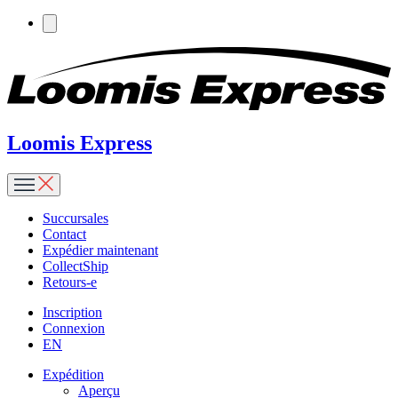
Loomis Express
Succursales
Contact
Expédier maintenant
CollectShip
Retours-e
Inscription
Connexion
EN
Expédition
Aperçu